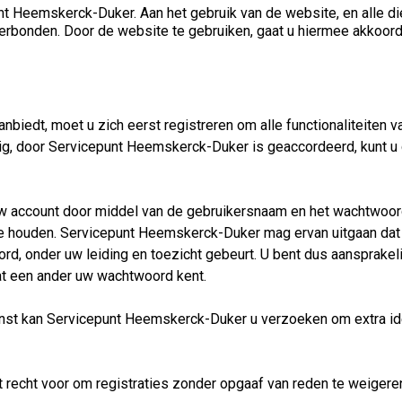
t Heemskerck-Duker. Aan het gebruik van de website, en alle d
erbonden. Door de website te gebruiken, gaat u hiermee akkoord
nbiedt, moet u zich eerst registreren om alle functionaliteiten 
odig, door Servicepunt Heemskerck-Duker is geaccordeerd, kunt 
t uw account door middel van de gebruikersnaam en het wachtwoo
te houden. Servicepunt Heemskerck-Duker mag ervan uitgaan dat 
 onder uw leiding en toezicht gebeurt. U bent dus aansprakelijk 
t een ander uw wachtwoord kent.
ienst kan Servicepunt Heemskerck-Duker u verzoeken om extra id
recht voor om registraties zonder opgaaf van reden te weigere