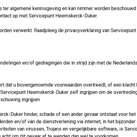
ts ter algemene kennisgeving en kan nimmer worden beschouwd a
 contact op met Servicepunt Heemskerck-Duker.
den verwerkt. Raadpleeg de privacyverklaring van Servicepunt
ndelingen en/of gedragingen die in strijd zijn met de Nederland
t dat u bovengenoemde voorwaarden overtreedt, of een klacht hi
g Servicepunt Heemskerck-Duker zelf ingrijpen om de overtreding
chuwing ingrijpen.
erck-Duker hinder, schade of een ander gevaar ontstaat voor he
den en/of van de dienstverlening via internet, in het bijzonde
teiten van virussen, Trojans en vergelijkbare software, is Ser
ig acht om dit gevaar af te wenden dan wel te voorkomen.