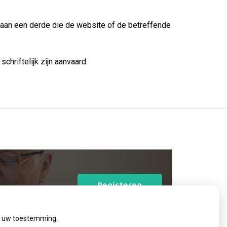
 aan een derde die de website of de betreffende
hriftelijk zijn aanvaard.
op
Registeren
patiëntenomgeving
Servicepunt
ij uw toestemming.
Heemskerck-