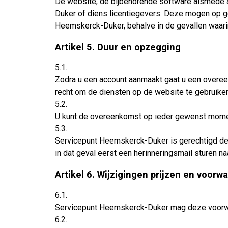
De website, de bijbehorende software alsmede a
Duker of diens licentiegevers. Deze mogen op g
Heemskerck-Duker, behalve in de gevallen waarin
Artikel 5. Duur en opzegging
5.1.
Zodra u een account aanmaakt gaat u een overe
recht om de diensten op de website te gebruik
5.2.
U kunt de overeenkomst op ieder gewenst momen
5.3.
Servicepunt Heemskerck-Duker is gerechtigd de 
in dat geval eerst een herinneringsmail sturen n
Artikel 6. Wijzigingen prijzen en voorw
6.1.
Servicepunt Heemskerck-Duker mag deze voorw
6.2.