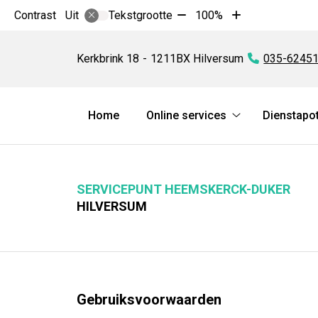
Tekst
Tekst
Contrast
Tekstgrootte
100%
Uit
verkleinen
vergroten
Servicepunt
met
met
Heemskerck-
Kerkbrink
18
1211BX
Hilversum
Tel:
035-6245
10%
10%
Duker
Hoofdmenu
Home
Online services
Dienstapo
Online
services
submenu
SERVICEPUNT HEEMSKERCK-DUKER
HILVERSUM
Gebruiksvoorwaarden