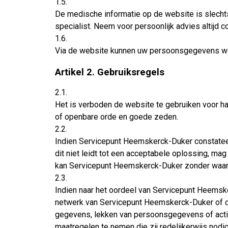
1.5.
De medische informatie op de website is slech
specialist. Neem voor persoonlijk advies altijd
1.6.
Via de website kunnen uw persoonsgegevens wor
Artikel 2. Gebruiksregels
2.1.
Het is verboden de website te gebruiken voor ha
of openbare orde en goede zeden.
2.2.
Indien Servicepunt Heemskerck-Duker constateer
dit niet leidt tot een acceptabele oplossing, ma
kan Servicepunt Heemskerck-Duker zonder waars
2.3.
Indien naar het oordeel van Servicepunt Heemsk
netwerk van Servicepunt Heemskerck-Duker of der
gegevens, lekken van persoonsgegevens of activi
maatregelen te nemen die zij redelijkerwijs nod