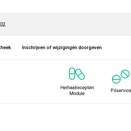
102
theek
Inschrijven of wijzigingen doorgeven
Herhaalrecepten
Pilservic
Module