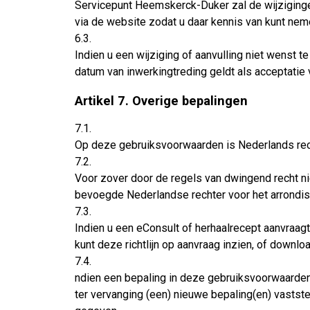
Servicepunt Heemskerck-Duker zal de wijziginge
via de website zodat u daar kennis van kunt nem
6.3.
Indien u een wijziging of aanvulling niet wenst
datum van inwerkingtreding geldt als acceptatie
Artikel 7. Overige bepalingen
7.1.
Op deze gebruiksvoorwaarden is Nederlands rec
7.2.
Voor zover door de regels van dwingend recht n
bevoegde Nederlandse rechter voor het arrondi
7.3.
Indien u een eConsult of herhaalrecept aanvraagt
kunt deze richtlijn op aanvraag inzien, of down
7.4.
ndien een bepaling in deze gebruiksvoorwaarden ni
ter vervanging (een) nieuwe bepaling(en) vastst