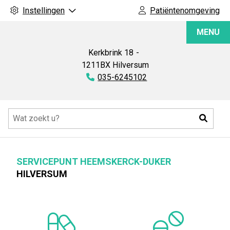
Instellingen
Patiëntenomgeving
Servicepunt
MENU
Heemskerck-
Duker
Kerkbrink
18
1211BX
Hilversum
Tel:
035-6245102
Hoofdmenu
Zoeke
SERVICEPUNT HEEMSKERCK-DUKER
HILVERSUM