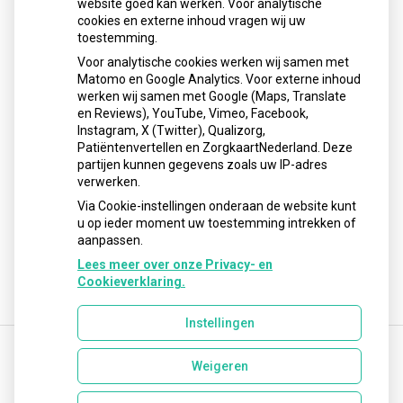
Uw Zorg
website goed kan werken. Voor analytische
cookies en externe inhoud vragen wij uw
online
toestemming.
aanvragen
Herhaalrecepten
Voor analytische cookies werken wij samen met
aanvragen
Anticonceptiemiddelen
Matomo en Google Analytics. Voor externe inhoud
aanvragen
Diabetesmiddelen
werken wij samen met Google (Maps, Translate
en Reviews), YouTube, Vimeo, Facebook,
Vragen stellen
Instagram, X (Twitter), Qualizorg,
Patiëntenvertellen en ZorgkaartNederland. Deze
op
Registeren
partijen kunnen gegevens zoals uw IP-adres
verwerken.
patiëntenomgeving
Servicepunt
Via Cookie-instellingen onderaan de website kunt
u op ieder moment uw toestemming intrekken of
Heemskerck-
aanpassen.
Duker
Lees meer over onze Privacy- en
Cookieverklaring.
Instellingen
Weigeren
Uw Zorg Online
|
Beheer
apotheeklamberts@ezorg.nl